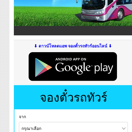
⬇ ดาวน์โหลดแอพ จองตั๋วรถทัวร์ออนไลน์ ⬇
จองตั๋วรถทัวร์