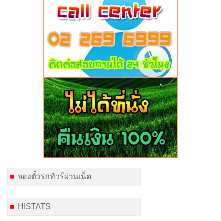
จองตั๋วรถทัวร์ผ่านเน็ต
HISTATS