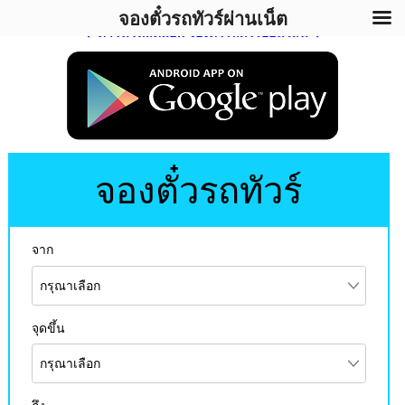
จองตั๋วรถทัวร์ผ่านเน็ต
⬇ ดาวน์โหลดแอพ จองตั๋วรถทัวร์ออนไลน์ ⬇
จองตั๋วรถทัวร์