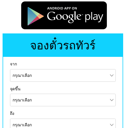
จองตั๋วรถทัวร์