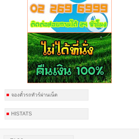
จองตั๋วรถทัวร์ผ่านเน็ต
HISTATS